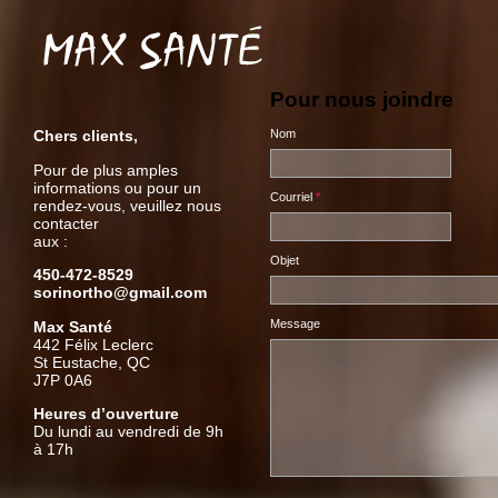
Pour nous joindre
Chers clients,
Nom
Pour de plus amples
informations ou pour un
Courriel
*
rendez-vous, veuillez nous
contacter
aux :
Objet
450-472-8529
sorinortho@gmail.com
Message
Max Santé
442 Félix Leclerc
St Eustache
, QC
J7P 0A6
Heures d’ouverture
Du lundi au vendredi de 9h
à 17h